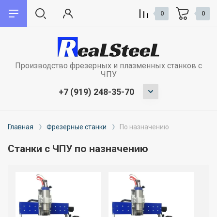
0
0
назад
назад
Производство фрезерных и плазменных станков с
О компании
Сервис
ЧПУ
+7 (919) 248-35-70
Плазменная резка металла
Запуск и наладка оборудования
Лазерная резка металла
Обучение сотрудников
Главная
Фрезерные станки
По назначению
Сварочные работы
Гарантия на станки
Станки с ЧПУ по назначению
Отзывы
Модернизация и ремонт станков с
ЧПУ
Лизинг и кредит