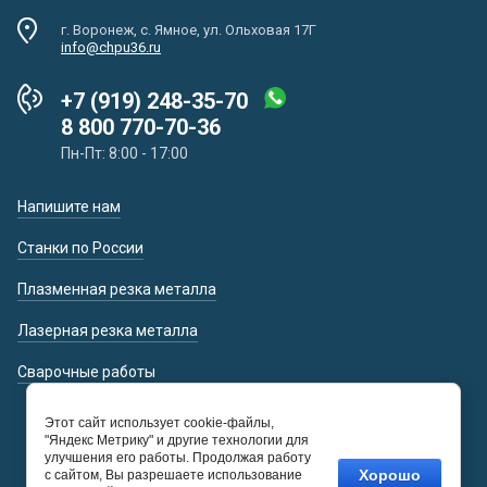
г. Воронеж, с. Ямное, ул. Ольховая 17Г
info@chpu36.ru
+7 (919) 248-35-70
8 800 770-70-36
Пн-Пт: 8:00 - 17:00
Напишите нам
Станки по России
Плазменная резка металла
Лазерная резка металла
Сварочные работы
Этот сайт использует cookie-файлы,
"Яндекс Метрику" и другие технологии для
Мегагрупп.ру
улучшения его работы. Продолжая работу
Наполнение и
Хорошо
с сайтом, Вы разрешаете использование
Продвижение сайта