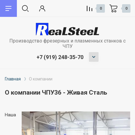
0
0
назад
назад
Производство фрезерных и плазменных станков с
О компании
Сервис
ЧПУ
+7 (919) 248-35-70
Плазменная резка металла
Запуск и наладка оборудования
Лазерная резка металла
Обучение сотрудников
Главная
О компании
Сварочные работы
Гарантия на станки
О компании ЧПУ36 - Живая Сталь
Отзывы
Модернизация и ремонт станков с
ЧПУ
Наша
Лизинг и кредит