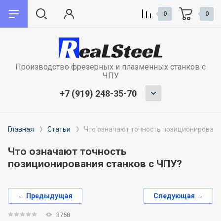
0
0
назад
назад
Производство фрезерных и плазменных станков с
О компании
Сервис
ЧПУ
+7 (919) 248-35-70
Плазменная резка металла
Запуск и наладка оборудования
Лазерная резка металла
Обучение сотрудников
Главная
Статьи
Что означают точность позиционировани
Сварочные работы
Гарантия на станки
Что означают точность
позиционирования станков с ЧПУ?
Отзывы
Модернизация и ремонт станков с
ЧПУ
← Предыдущая
Следующая →
Лизинг и кредит
3758